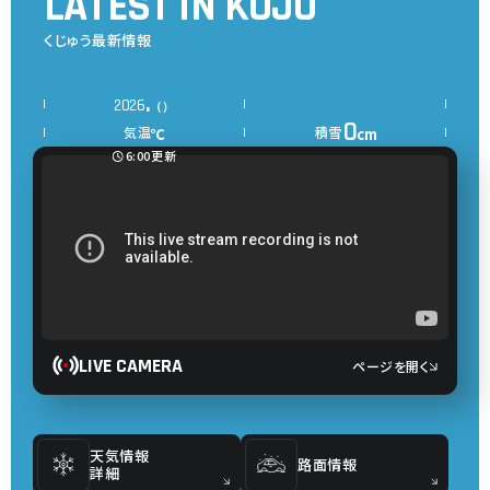
LATEST IN KUJU
くじゅう最新情報
.
2026
（）
0
気温
積雪
℃
cm
6:00
更新
LIVE CAMERA
ページを開く
天気情報
路面情報
詳細