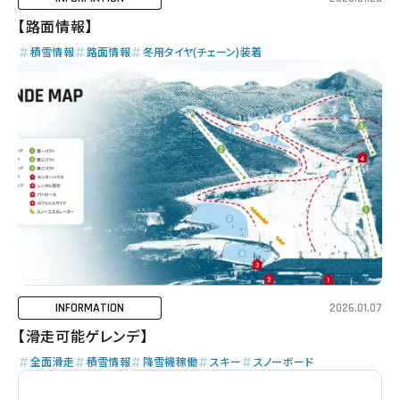
【路面情報】
積雪情報
路面情報
冬用タイヤ(チェーン)装着
INFORMATION
2026.01.07
【滑走可能ゲレンデ】
全面滑走
積雪情報
降雪機稼働
スキー
スノーボード