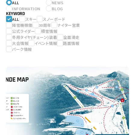
ALL
NEWS
INFORMATION
BLOG
KEYWORD
ALL
スキー
スノーボード
降雪機稼働
30周年
ナイター営業
公式ライダー
積雪情報
冬用タイヤ(チェーン)装着
全面滑走
大会情報
イベント情報
路面情報
パーク情報