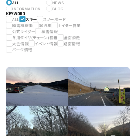
ALL
NEWS
INFORMATION
BLOG
KEYWORD
ALL
スキー
スノーボード
降雪機稼働
30周年
ナイター営業
公式ライダー
積雪情報
冬用タイヤ(チェーン)装着
全面滑走
大会情報
イベント情報
路面情報
パーク情報