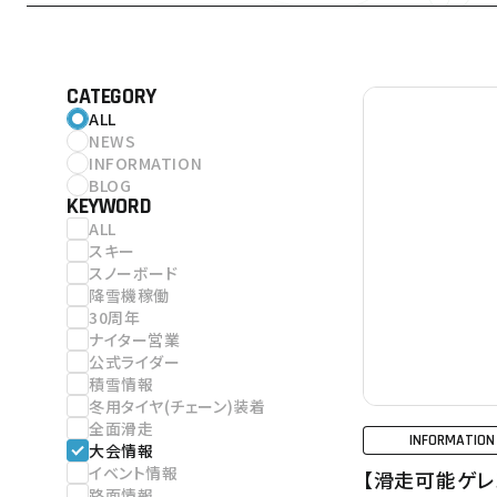
CATEGORY
ALL
NEWS
INFORMATION
BLOG
KEYWORD
ALL
スキー
スノーボード
降雪機稼働
30周年
ナイター営業
公式ライダー
積雪情報
冬用タイヤ(チェーン)装着
全面滑走
INFORMATION
大会情報
イベント情報
【滑走可能ゲレ
路面情報